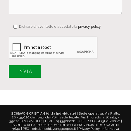
Dichiaro di aver letto e accettato la
privacy policy
SCHIAVON CRISTIAN (ditta individuale)
| Sede operativa: Via Rialto,
20 - 35020 Campagnola (PD) | Sede legale: Via Tinoretto n. 16 int.5 -
35020 BRUGINE (PD) | P.IVA - 03335260281 | C.F. - SCHCST73P08G224Y |
ISCRITTO ALL'ALBO DEI GEOMETRI DELLA PROVINCIA DI PADOVA AL N.
3640 | PEC - cristian.schiavon@geopec.it |
Privacy Policy
|
Informativa